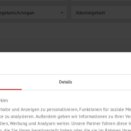
egetarisch/vegan
Alkoholgehalt
expand_more
Details
kies
halte und Anzeigen zu personalisieren, Funktionen für soziale 
ite zu analysieren. Außerdem geben wir Informationen zu Ihrer V
edien, Werbung und Analysen weiter. Unsere Partner führen diese
 die Sie ihnen bereitgestellt haben oder die sie im Rahmen Ihre