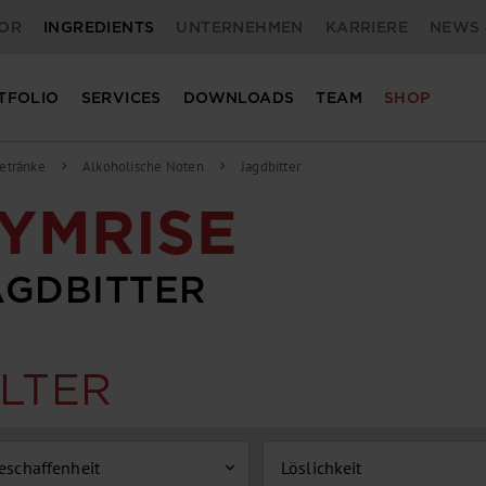
OR
INGREDIENTS
UNTERNEHMEN
KARRIERE
NEWS 
TFOLIO
SERVICES
DOWNLOADS
TEAM
SHOP
etränke
Alkoholische Noten
Jagdbitter
chevron_right
chevron_right
YMRISE
AGDBITTER
ILTER
eschaffenheit
Löslichkeit
expand_more