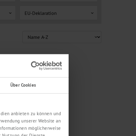
EU-Deklaration
expand_more
expand_more
Über Cookies
Medien anbieten zu können und
erwendung unserer Website an
 Informationen möglicherweise
r Nutzung der Dienste