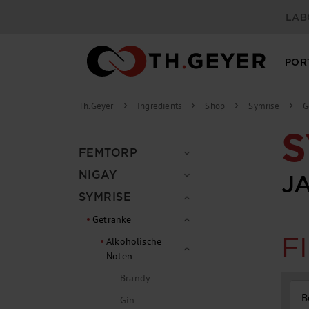
springen
Zur Hauptnavigation springen
LAB
POR
Th.Geyer
Ingredients
Shop
Symrise
G
chevron_right
chevron_right
chevron_right
chevron_right
S
FEMTORP
expand_more
NIGAY
expand_more
J
SYMRISE
expand_more
Getränke
expand_more
F
Alkoholische
expand_more
Noten
Brandy
B
Gin