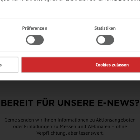
AGDBITTER AROMA
er, krautig, würzig
Präferenzen
Statistiken
duktnummer:
SY384823
Details
s
Cookies zulassen
BEREIT FÜR UNSERE
E-NEWS
?
Gerne senden wir Ihnen Informationen zu Aktionsangeboten
oder Einladungen zu Messen und Webinaren – ohne
Verpflichtung, aber lesenswert.