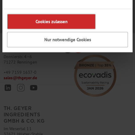
Cookies zulassen
Nur notwendige Cookies
TH. GEYER
GMBH & CO. KG
Dornierstr. 4–6
71272 Renningen
+49 7159 1637-0
sales
@
thgeyer.de
TH. GEYER
INGREDIENTS
GMBH & CO. KG
Im Wesertal 11
37671 Höxter-Stahle