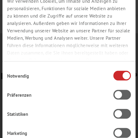
Wir verwenden Cookies, um Inhalte und Anzeigen zu
Details
personalisieren, Funktionen für soziale Medien anbieten
zu können und die Zugriffe auf unsere Website zu
analysieren. Außerdem geben wir Informationen zu Ihrer
Verwendung unserer Website an unsere Partner für soziale
Medien, Werbung und Analysen weiter. Unsere Partner
führen diese Informationen möglicherweise mit weiteren
Daten zusammen, die Sie ihnen bereitgestellt haben oder
die sie im Rahmen Ihrer Nutzung der Dienste gesammelt
haben.
Einwilligungsauswahl
BEREIT FÜR UNSERE
E-NEWS
?
Notwendig
Gerne senden wir Ihnen Informationen zu
Präferenzen
Aktionsangeboten oder Einladungen zu
Messen und Webinaren – ohne Verpflichtung,
aber lesenswert.
Statistiken
Anmeldung
E-News
Marketing