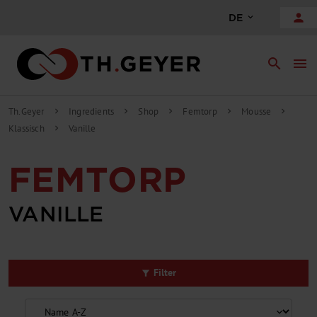
alt springen
person
DE
search
menu
Th.Geyer
Ingredients
Shop
Femtorp
Mousse
chevron_right
chevron_right
chevron_right
chevron_right
chevron_right
Klassisch
Vanille
chevron_right
FEMTORP
VANILLE
Filter
filter_alt