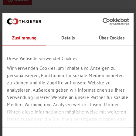
Zustimmung
Details
Über Cookies
Diese Webseite verwendet Cookies
Wir verwenden Cookies, um Inhalte und Anzeigen zu
personalisieren, Funktionen für soziale Medien anbieten
zu können und die Zugriffe auf unsere Website zu
analysieren. Außerdem geben wir Informationen zu Ihrer
MOUSSE VANILLE
Verwendung unserer Website an unsere Partner für soziale
Medien, Werbung und Analysen weiter. Unsere Partner
Süßlich, nach Vanille
führen diese Informationen möglicherweise mit weiteren
Daten zusammen, die Sie ihnen bereitgestellt haben oder
Produktnummer:
FT910013
die sie im Rahmen Ihrer Nutzung der Dienste gesammelt
haben.
Einwilligungsauswahl