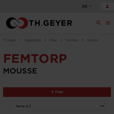
alt springen
person
DE
search
menu
Th.Geyer
Ingredients
Shop
Femtorp
Mousse
chevron_right
chevron_right
chevron_right
chevron_right
FEMTORP
MOUSSE
Filter
filter_alt