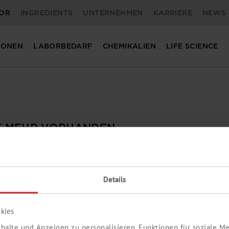
OR
INGREDIENTS
UNTERNEHMEN
KARRIERE
NEWS 
IONEN
LABORBEDARF
CHEMIKALIEN
LIFE SCIENCE
CHT MEHR VORHANDEN
nicht gefunden werden.
 die gewünschten Informationen zu gelangen.
Details
kies
halte und Anzeigen zu personalisieren, Funktionen für soziale 