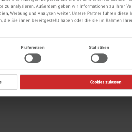
ite zu analysieren. Außerdem geben wir Informationen zu Ihrer V
edien, Werbung und Analysen weiter. Unsere Partner führen diese
EDIENTS
KONTAKT
 die Sie ihnen bereitgestellt haben oder die sie im Rahmen Ihre
Labor
Ingredients
Präferenzen
Statistiken
de
s
Cookies zulassen
© 2026 Th. 