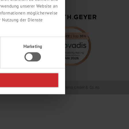
erwendung unserer Website an
 Informationen möglicherweise
r Nutzung der Dienste
Marketing
Geyer GmbH & Co. KG / Th. Geyer Ingredients GmbH & Co. KG