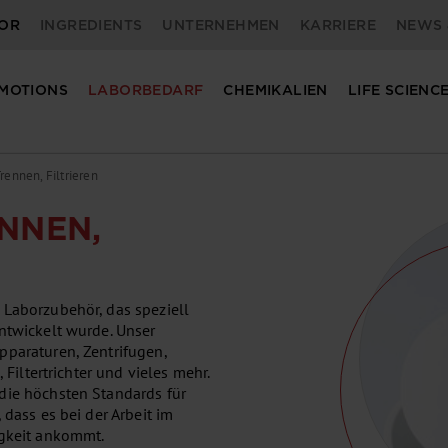
OR
INGREDIENTS
UNTERNEHMEN
KARRIERE
NEWS 
MOTIONS
LABORBEDARF
CHEMIKALIEN
LIFE SCIENC
Trennen, Filtrieren
ENNEN,
 Laborzubehör, das speziell
ntwickelt wurde. Unser
pparaturen, Zentrifugen,
 Filtertrichter und vieles mehr.
die höchsten Standards für
 dass es bei der Arbeit im
igkeit ankommt.