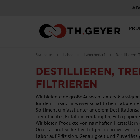
LAB
PRO
Startseite
Labor
Laborbedarf
Destillieren, 
chevron_right
chevron_right
chevron_right
DESTILLIEREN, TR
FILTRIEREN
Wir bieten eine große Auswahl an erstklassigem
für den Einsatz in wissenschaftlichen Laboren e
Sortiment umfasst unter anderem Destillationsa
Trenntrichter, Rotationsverdampfer, Filterpapiere,
Wir bieten Produkte von namhaften Herstellern 
Qualität und Sicherheit folgen, denn wir wissen,
Labor auf Präzision, Genauigkeit und Zuverläss