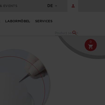
DE
person
& EVENTS
E
LABORMÖBEL
SERVICES
search
0
shopping_cart