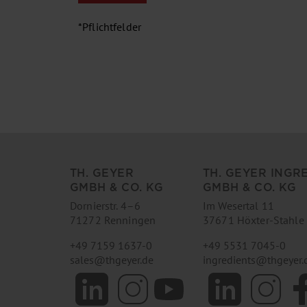
*Pflichtfelder
TH. GEYER
TH. GEYER INGR
GMBH & CO. KG
GMBH & CO. KG
Dornierstr. 4–6
Im Wesertal 11
71272 Renningen
37671 Höxter-Stahle
+49 7159 1637-0
+49 5531 7045-0
sales
@
thgeyer.de
ingredients
@
thgeyer.