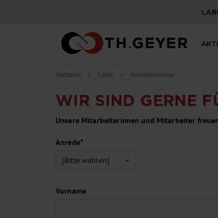
LAB
AKT
Startseite
Labor
Kontaktformular
chevron_right
chevron_right
WIR SIND GERNE FÜ
Unsere Mitarbeiterinnen und Mitarbeiter freue
Anrede*
Vorname