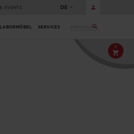
DE
person
& EVENTS
search
LABORMÖBEL
SERVICES
0
shopping_cart