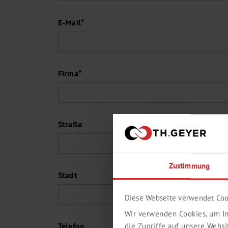
E-Mail*
Firma*
Straße
Zustimmung
Stadt
Diese Webseite verwendet Coo
Wir verwenden Cookies, um In
Telefon
die Zugriffe auf unsere Webs