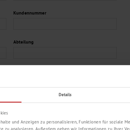
Kundennummer
Abteilung
PLZ*
Details
Land*
kies
halte und Anzeigen zu personalisieren, Funktionen für soziale 
ite zu analysieren. Außerdem geben wir Informationen zu Ihrer V