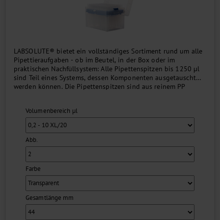
LABSOLUTE® bietet ein vollständiges Sortiment rund um alle
Pipettieraufgaben - ob im Beutel, in der Box oder im
praktischen Nachfüllsystem: Alle Pipettenspitzen bis 1250 µl
sind Teil eines Systems, dessen Komponenten ausgetauscht
werden können. Die Pipettenspitzen sind aus reinem PP
gefertigt und erfüllen die Anforderungen der EN ISO 8655. In
Kombination mit den LABSOLUTE® Pipetten erhalten Sie
Volumenbereich µl
somit eine perfekte Pipettiereinheit. Dank ihrer universellen
Passform und dem hochwertigen Material garantieren die
Spitzen zudem auch auf vielzähligen anderen
Pipettenmodellen einen festen und absolut dichten Sitz, mit
Abb.
gleichzeitig reduzierten Aufsteck- und Abwurfkräften....
Farbe
Gesamtlänge mm