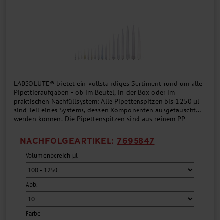
LABSOLUTE® bietet ein vollständiges Sortiment rund um alle
Pipettieraufgaben - ob im Beutel, in der Box oder im
praktischen Nachfüllsystem: Alle Pipettenspitzen bis 1250 µl
sind Teil eines Systems, dessen Komponenten ausgetauscht
werden können. Die Pipettenspitzen sind aus reinem PP
gefertigt und erfüllen die Anforderungen der EN ISO 8655. In
Kombination mit den LABSOLUTE® Pipetten erhalten Sie
NACHFOLGEARTIKEL:
7695847
somit eine perfekte Pipettiereinheit. Dank ihrer universellen
Passform und dem hochwertigen Material garantieren die
Volumenbereich µl
Spitzen zudem auch auf vielzähligen anderen
Pipettenmodellen einen festen und absolut dichten Sitz, mit
gleichzeitig reduzierten Aufsteck- und Abwurfkräften....
Abb.
Farbe