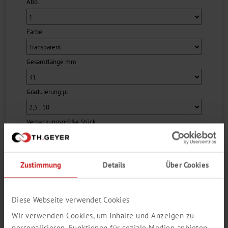
Pipettenmodellen einen festen und absolut dichten Sitz, mit
Abb.
gleichzeitig reduzierten Aufsteck- und Abwurfkräften....
Farbe
Gesamtlänge mm
Graduierung µl
Verpackungsgröße Stück
Menge pro VE
Zustimmung
Details
Über Cookies
Zum Login / Registrierung
Diese Webseite verwendet Cookies
In den Warenkorb
Wir verwenden Cookies, um Inhalte und Anzeigen zu
Bestellnummer
7695860
personalisieren, Funktionen für soziale Medien anbieten