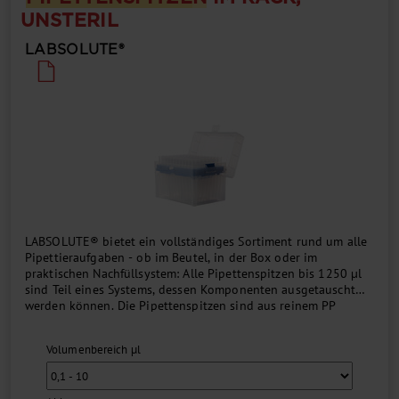
UNSTERIL
LABSOLUTE®
LABSOLUTE® bietet ein vollständiges Sortiment rund um alle
Pipettieraufgaben - ob im Beutel, in der Box oder im
praktischen Nachfüllsystem: Alle Pipettenspitzen bis 1250 µl
sind Teil eines Systems, dessen Komponenten ausgetauscht
werden können. Die Pipettenspitzen sind aus reinem PP
gefertigt und erfüllen die Anforderungen der EN ISO 8655. In
Kombination mit den LABSOLUTE® Pipetten erhalten Sie
Volumenbereich µl
somit eine perfekte Pipettiereinheit. Dank ihrer universellen
Passform und dem hochwertigen Material garantieren die
Spitzen zudem auch auf vielzähligen anderen