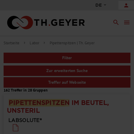
person
DE
search
menu
Startseite
Labor
Pipettenspitzen | Th. Geyer
chevron_right
chevron_right
Filter
Zur erweiterten Suche
Treffer auf Webseite
162 Treffer in 28 Gruppen
PIPETTEN
SPITZE
N
IM BEUTEL,
UNSTERIL
LABSOLUTE®