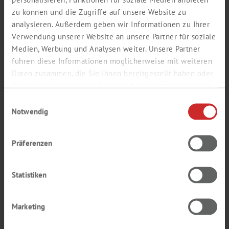
Katalogseite als PDF öffnen
zu können und die Zugriffe auf unsere Website zu
analysieren. Außerdem geben wir Informationen zu Ihrer
Verwendung unserer Website an unsere Partner für soziale
Medien, Werbung und Analysen weiter. Unsere Partner
führen diese Informationen möglicherweise mit weiteren
PIPETTEN
SPITZE
N
Daten zusammen, die Sie ihnen bereitgestellt haben oder
NACHFÜLLSYSTEM, UNSTERIL
die sie im Rahmen Ihrer Nutzung der Dienste gesammelt
LABSOLUTE®
haben.
Einwilligungsauswahl
Notwendig
Präferenzen
Statistiken
Marketing
LABSOLUTE® bietet ein vollständiges Sortiment rund um alle
Pipettieraufgaben - ob im Beutel, in der Box oder im