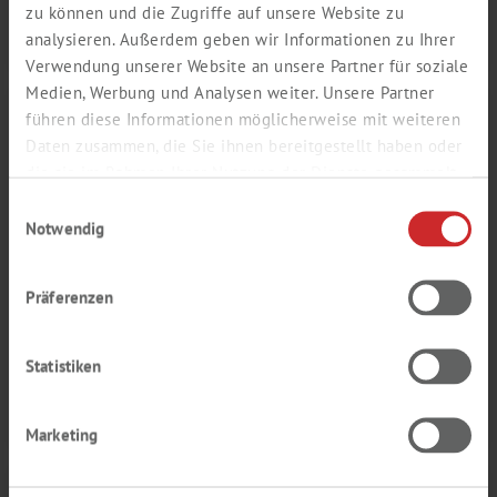
zu können und die Zugriffe auf unsere Website zu
analysieren. Außerdem geben wir Informationen zu Ihrer
Verwendung unserer Website an unsere Partner für soziale
Medien, Werbung und Analysen weiter. Unsere Partner
führen diese Informationen möglicherweise mit weiteren
Daten zusammen, die Sie ihnen bereitgestellt haben oder
die sie im Rahmen Ihrer Nutzung der Dienste gesammelt
haben.
Einwilligungsauswahl
Notwendig
Präferenzen
Statistiken
ZÄHLKAMMERN
Marketing