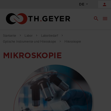
person
DE
search
menu
Startseite
Labor
Laborbedarf
chevron_right
chevron_right
chevron_right
Optische Instrumente und Mikroskope
Mikroskopie
chevron_right
MIKROSKOPIE