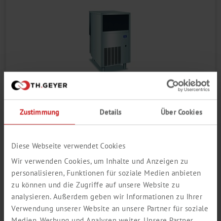
Zur schnellen, HACCP-konformen Herstellung
unterschiedlicher Mengen kompakter, granularer Eisflocken
für Laboratorien, chemische Industrie und die
Lebensmittelproduktion. Das vom senkrecht stehenden
Zustimmung
Details
Über Cookies
Edelstahlverdampfer erzeugte Eis wird mit einer Schnecke zum
Kopf des Zylinders befördert, gepresst und in die gewünschte
Größe gebrochen. Zur Herstellung von bis zu 153 kg Eis pro
Typ
Diese Webseite verwendet Cookies
Tag....
Wir verwenden Cookies, um Inhalte und Anzeigen zu
Max. Eisproduktion kg/24h
personalisieren, Funktionen für soziale Medien anbieten
zu können und die Zugriffe auf unsere Website zu
analysieren. Außerdem geben wir Informationen zu Ihrer
Speicherkapazität kg
Verwendung unserer Website an unsere Partner für soziale
Medien, Werbung und Analysen weiter. Unsere Partner