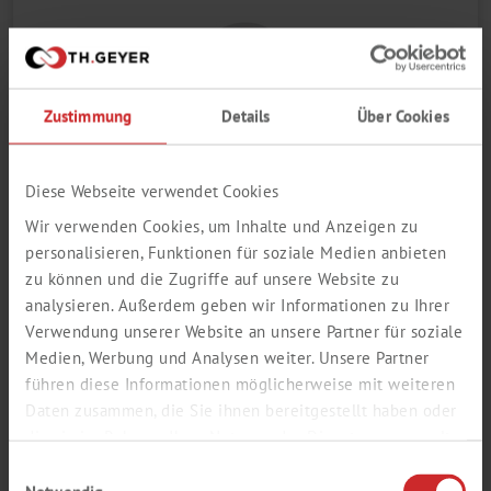
Zustimmung
Details
Über Cookies
Die Schraubverschlüsse ND24 (EPA) sind aus PP mit 24-400
Diese Webseite verwendet Cookies
Gewinde, sowie 15 mm Loch bzw. geschlossen. Sie werden
Wir verwenden Cookies, um Inhalte und Anzeigen zu
wahlweise ohne oder mit fertig montierten Septen aus
verschiedenen Materialien geliefert.
personalisieren, Funktionen für soziale Medien anbieten
zu können und die Zugriffe auf unsere Website zu
Die Septen sind temperaturbeständig von -60 °C bis 200 °C
analysieren. Außerdem geben wir Informationen zu Ihrer
und reiner als Septen aus Naturkautschuk, Butyl oder
Bezeichnung
RedRubber, haben aber schlechtere
Verwendung unserer Website an unsere Partner für soziale
Wiederverschließeigenschaften und sind daher vorzugsweise
Medien, Werbung und Analysen weiter. Unsere Partner
für Einmalinjektionen geeignet....
führen diese Informationen möglicherweise mit weiteren
Härte
Daten zusammen, die Sie ihnen bereitgestellt haben oder
die sie im Rahmen Ihrer Nutzung der Dienste gesammelt
Dicke mm
haben.
Einwilligungsauswahl