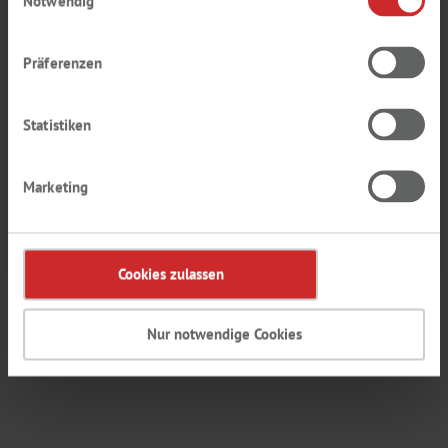
Notwendig
Menge pro VE
Präferenzen
Zum Login / Registrierung
Statistiken
In den Warenkorb
Bestellnummer
7612151
Katalogseite als PDF öffnen
Marketing
Cookies zulassen
25
Anzeigen:
10
Gruppen pro Seite
Nur notwendige Cookies