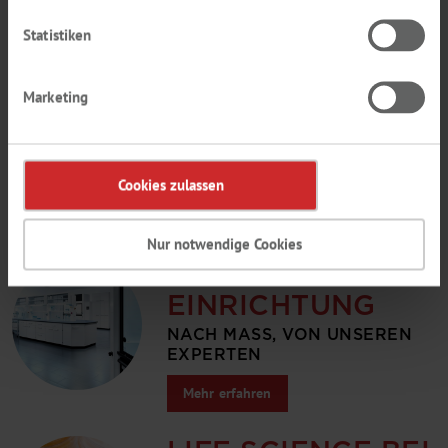
TH. GEYER
Statistiken
MARKEN
BIOSOLUTE®, CHEMSOLUTE®
Marketing
UND LABSOLUTE®
Mehr erfahren
Cookies zulassen
Nur notwendige Cookies
LABOR­
EINRICHTUNG
NACH MASS, VON UNSEREN
EXPERTEN
Mehr erfahren