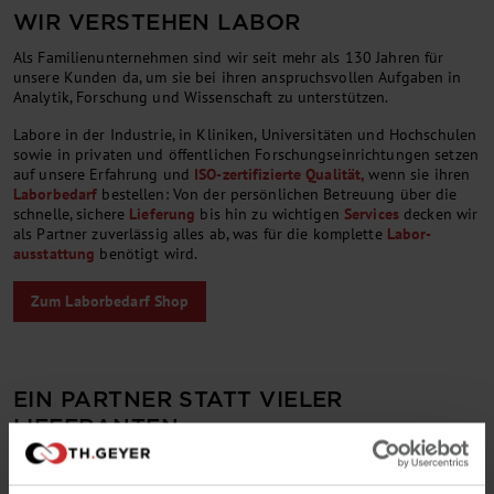
WIR VERSTEHEN LABOR
Als Familienunternehmen sind wir seit mehr als 130 Jahren für
unsere Kunden da, um sie bei ihren anspruchsvollen Aufgaben in
Analytik, Forschung und Wissenschaft zu unterstützen.
Labore in der Industrie, in Kliniken, Universitäten und Hochschulen
sowie in privaten und öffentlichen Forschung­seinrich­tungen setzen
auf unsere Erfahrung und
ISO-zertifi­zierte Qualität,
wenn sie ihren
Laborbedarf
bestellen: Von der persönli­chen Betreu­ung über die
schnelle, sichere
Liefer­ung
bis hin zu wich­tigen
Services
decken wir
als Partner zuver­lässig alles ab, was für die komplette
Labor­
ausstattung
benötigt wird.
Zum Laborbedarf Shop
EIN PARTNER STATT VIELER
LIEFERANTEN
Das macht den Laboreinkauf einfach und senkt die
Transaktionskosten. Denn unser Port­folio mit rund 2 Mio. Artikeln