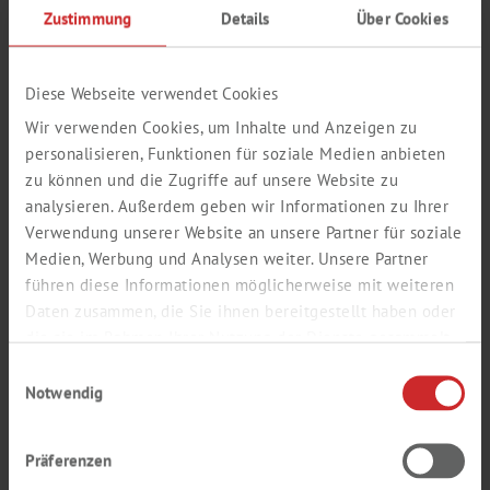
von mehr als 1.100 Herstellern und Marken
lässt keine Wünsche
Zustimmung
Details
Über Cookies
offen.
Laborverbrauchsmaterial, Laborgeräte,
Life Science Produkte,
Labormöbel
– bei Th. Geyer finden Sie alles, das gilt natürlich auch,
wenn Sie
Chemikalien bestellen
möchten.
Diese Webseite verwendet Cookies
Wir verwenden Cookies, um Inhalte und Anzeigen zu
MODERNE BESCHAFFUNGSLÖSUNGEN
personalisieren, Funktionen für soziale Medien anbieten
Ob Sie persönliche Beratung oder moderne
e-Procurement-
zu können und die Zugriffe auf unsere Website zu
Lösungen
via Webshop oder
analysieren. Außerdem geben wir Informationen zu Ihrer
e-Catalog bevorzugen: Unser kompetentes Team in unseren
deutschen und europäischen
Standorten
ist mit innovativen
Verwendung unserer Website an unsere Partner für soziale
Lösungen für Ihren Bedarf und Einkauf da. Dazu gehören auch
Medien, Werbung und Analysen weiter. Unsere Partner
unsere eigenen Logistikzentren mit hoher Waren­verfügbarkeit, auch
führen diese Informationen möglicherweise mit weiteren
bei Labor­chemikalien. Denn wir verstehen Labor und handeln mit
Ihnen für die Zukunft.
Daten zusammen, die Sie ihnen bereitgestellt haben oder
die sie im Rahmen Ihrer Nutzung der Dienste gesammelt
Th. Geyer Services
haben.
Einwilligungsauswahl
Notwendig
Präferenzen