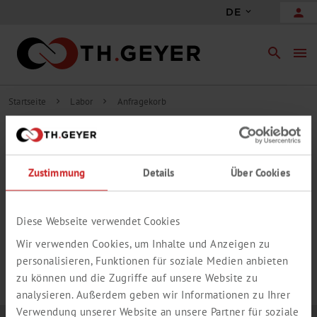
person
DE
search
menu
Startseite
Labor
Anfragekorb
chevron_right
chevron_right
INHALT ANFRAGEKORB
Zustimmung
Details
Über Cookies
add_circle_outline
Freie Anfrageposition hinzufügen
IHR ANFRAGEKORB IST LEER.
Diese Webseite verwendet Cookies
Wir verwenden Cookies, um Inhalte und Anzeigen zu
personalisieren, Funktionen für soziale Medien anbieten
zu können und die Zugriffe auf unsere Website zu
analysieren. Außerdem geben wir Informationen zu Ihrer
Verwendung unserer Website an unsere Partner für soziale