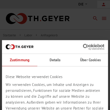
person
DE
search
menu
Startseite
Labor
Anfragekorb
chevron_right
chevron_right
INHALT ANFRAGEKORB
Zustimmung
Details
Über Cookies
add_circle_outline
Freie Anfrageposition hinzufügen
IHR ANFRAGEKORB IST LEER.
Diese Webseite verwendet Cookies
Wir verwenden Cookies, um Inhalte und Anzeigen zu
personalisieren, Funktionen für soziale Medien anbieten
zu können und die Zugriffe auf unsere Website zu
analysieren. Außerdem geben wir Informationen zu Ihrer
Verwendung unserer Website an unsere Partner für soziale