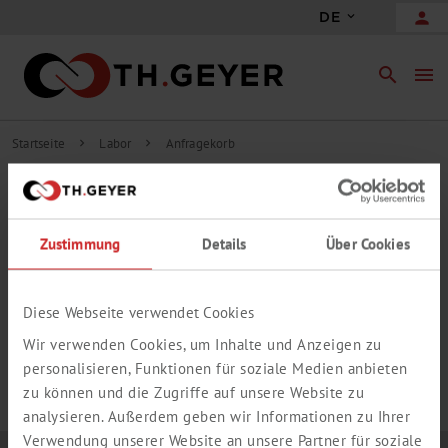
person
DE
search
menu
Startseite
Labor
Anfragekorb
chevron_right
chevron_right
INHALT ANFRAGEKORB
Zustimmung
Details
Über Cookies
add_circle_outline
Freie Anfrageposition hinzufügen
IHR ANFRAGEKORB IST LEER.
Diese Webseite verwendet Cookies
Wir verwenden Cookies, um Inhalte und Anzeigen zu
personalisieren, Funktionen für soziale Medien anbieten
zu können und die Zugriffe auf unsere Website zu
analysieren. Außerdem geben wir Informationen zu Ihrer
Verwendung unserer Website an unsere Partner für soziale