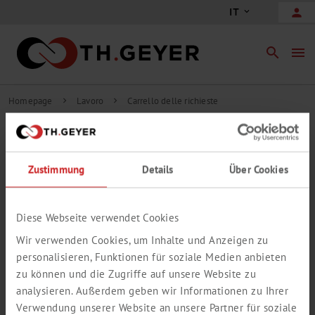
person
IT
search
menu
Homepage
Lavoro
Carrello delle richieste
chevron_right
chevron_right
CONTENUTO CARRELLO
RICHIESTE
Zustimmung
Details
Über Cookies
add_circle_outline
Aggiungere libera posizione per richiesta
Diese Webseite verwendet Cookies
CARRELLO RICHIESTE È VUOTO.
Wir verwenden Cookies, um Inhalte und Anzeigen zu
personalisieren, Funktionen für soziale Medien anbieten
zu können und die Zugriffe auf unsere Website zu
analysieren. Außerdem geben wir Informationen zu Ihrer
Verwendung unserer Website an unsere Partner für soziale