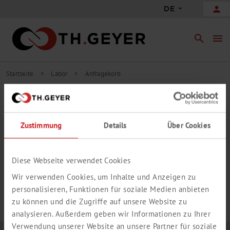
person
DE
search
menu
Startseite
Labor
Anfragekorb
chevron_right
chevron_right
INHALT ANFRAGEKORB
Zustimmung
Details
Über Cookies
add_circle_outline
Freie Anfrageposition hinzufügen
IHR ANFRAGEKORB IST LEER.
Diese Webseite verwendet Cookies
Wir verwenden Cookies, um Inhalte und Anzeigen zu
personalisieren, Funktionen für soziale Medien anbieten
zu können und die Zugriffe auf unsere Website zu
analysieren. Außerdem geben wir Informationen zu Ihrer
Verwendung unserer Website an unsere Partner für soziale