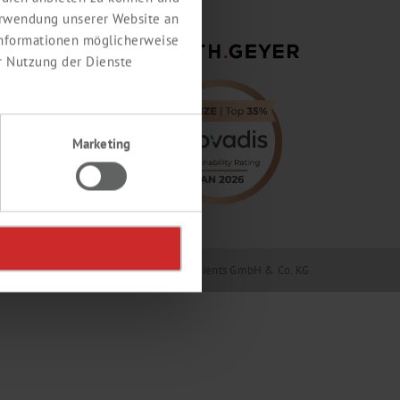
erwendung unserer Website an
 Informationen möglicherweise
r Nutzung der Dienste
Marketing
Geyer GmbH & Co. KG / Th. Geyer Ingredients GmbH & Co. KG