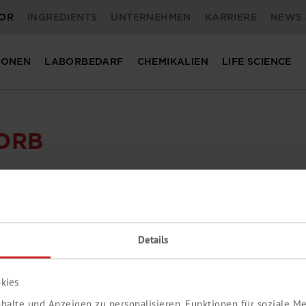
OR
INGREDIENTS
UNTERNEHMEN
KARRIERE
NEWS 
IONEN
LABORBEDARF
CHEMIKALIEN
LIFE SCIENCE
ORB
ER.
Details
kies
halte und Anzeigen zu personalisieren, Funktionen für soziale 