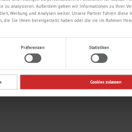
ite zu analysieren. Außerdem geben wir Informationen zu Ihrer V
edien, Werbung und Analysen weiter. Unsere Partner führen diese
EDIENTS
KONTAKT
 die Sie ihnen bereitgestellt haben oder die sie im Rahmen Ihre
Labor
Ingredients
Präferenzen
Statistiken
de
s
Cookies zulassen
© 2026 Th. 