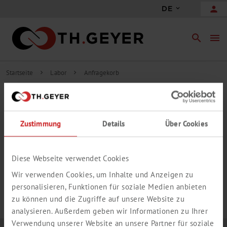
person
DE
search
menu
Startseite
Labor
Anfragekorb
chevron_right
chevron_right
INHALT ANFRAGEKORB
Zustimmung
Details
Über Cookies
add_circle_outline
Freie Anfrageposition hinzufügen
IHR ANFRAGEKORB IST LEER.
Diese Webseite verwendet Cookies
Wir verwenden Cookies, um Inhalte und Anzeigen zu
personalisieren, Funktionen für soziale Medien anbieten
zu können und die Zugriffe auf unsere Website zu
analysieren. Außerdem geben wir Informationen zu Ihrer
Verwendung unserer Website an unsere Partner für soziale