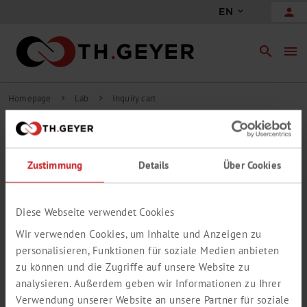
person
EN
search
menu
Homepage
Lab
Inquiry cart
chevron_right
chevron_right
CONTENT INQUIRY
CART
Zustimmung
Details
Über Cookies
add_circle_outline
Add inquiry line with free text
Diese Webseite verwendet Cookies
YOUR INQUIRY CART IS EMPTY
Wir verwenden Cookies, um Inhalte und Anzeigen zu
personalisieren, Funktionen für soziale Medien anbieten
zu können und die Zugriffe auf unsere Website zu
analysieren. Außerdem geben wir Informationen zu Ihrer
Verwendung unserer Website an unsere Partner für soziale