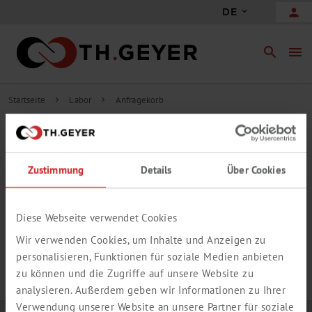
person
DE
search
menu
Startseite
Labor
Anfragekorb
chevron_right
chevron_right
INHALT ANFRAGEKORB
Zustimmung
Details
Über Cookies
add_circle_outline
Freie Anfrageposition hinzufügen
IHR ANFRAGEKORB IST LEER.
Diese Webseite verwendet Cookies
Wir verwenden Cookies, um Inhalte und Anzeigen zu
personalisieren, Funktionen für soziale Medien anbieten
zu können und die Zugriffe auf unsere Website zu
analysieren. Außerdem geben wir Informationen zu Ihrer
Verwendung unserer Website an unsere Partner für soziale