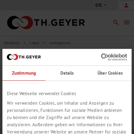
person
DE
search
menu
Startseite
Labor
Anfragekorb
chevron_right
chevron_right
INHALT ANFRAGEKORB
Zustimmung
Details
Über Cookies
add_circle_outline
Freie Anfrageposition hinzufügen
IHR ANFRAGEKORB IST LEER.
Diese Webseite verwendet Cookies
Wir verwenden Cookies, um Inhalte und Anzeigen zu
personalisieren, Funktionen für soziale Medien anbieten
zu können und die Zugriffe auf unsere Website zu
analysieren. Außerdem geben wir Informationen zu Ihrer
Verwendung unserer Website an unsere Partner für soziale