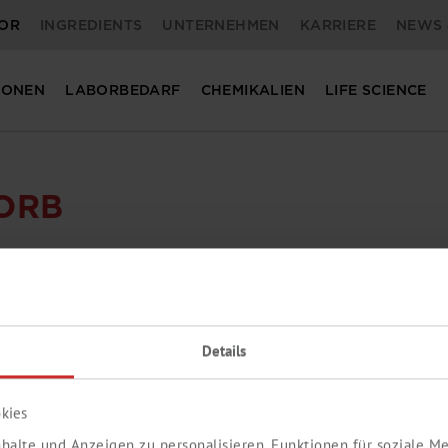
OR
INGREDIENTS
UNTERNEHMEN
KARRIERE
NEWS 
IONEN
LABORBEDARF
CHEMIKALIEN
LIFE SCIENCE
ORB
ER.
Details
kies
halte und Anzeigen zu personalisieren, Funktionen für soziale 