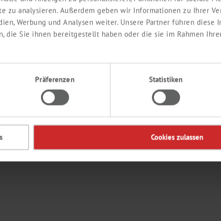
ite zu analysieren. Außerdem geben wir Informationen zu Ihrer V
edien, Werbung und Analysen weiter. Unsere Partner führen diese
EDIENTS
KONTAKT
 die Sie ihnen bereitgestellt haben oder die sie im Rahmen Ihre
Labor
Ingredients
Präferenzen
Statistiken
de
s
Cookies zulassen
© 2026 Th. 