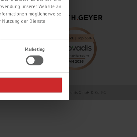
erwendung unserer Website an
 Informationen möglicherweise
r Nutzung der Dienste
Marketing
Geyer GmbH & Co. KG / Th. Geyer Ingredients GmbH & Co. KG