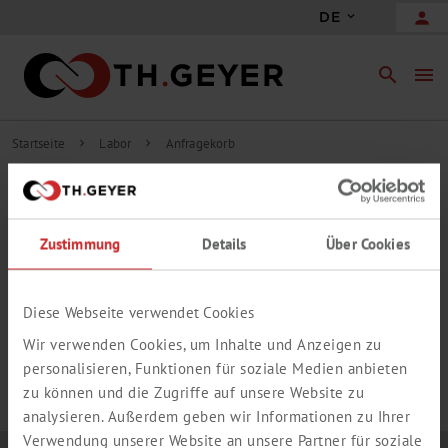
person
DE
search
menu
Startseite
Labor
Anfragekorb
chevron_right
chevron_right
INHALT ANFRAGEKORB
Zustimmung
Details
Über Cookies
add_circle_outline
Freie Anfrageposition hinzufügen
IHR ANFRAGEKORB IST LEER.
Diese Webseite verwendet Cookies
Wir verwenden Cookies, um Inhalte und Anzeigen zu
personalisieren, Funktionen für soziale Medien anbieten
zu können und die Zugriffe auf unsere Website zu
analysieren. Außerdem geben wir Informationen zu Ihrer
Verwendung unserer Website an unsere Partner für soziale