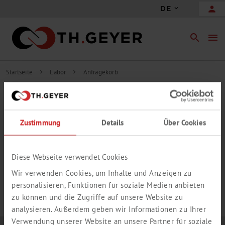
person
DE
search
menu
Startseite
Labor
Anfragekorb
chevron_right
chevron_right
INHALT ANFRAGEKORB
Zustimmung
Details
Über Cookies
add_circle_outline
Freie Anfrageposition hinzufügen
IHR ANFRAGEKORB IST LEER.
Diese Webseite verwendet Cookies
Wir verwenden Cookies, um Inhalte und Anzeigen zu
personalisieren, Funktionen für soziale Medien anbieten
zu können und die Zugriffe auf unsere Website zu
analysieren. Außerdem geben wir Informationen zu Ihrer
Verwendung unserer Website an unsere Partner für soziale