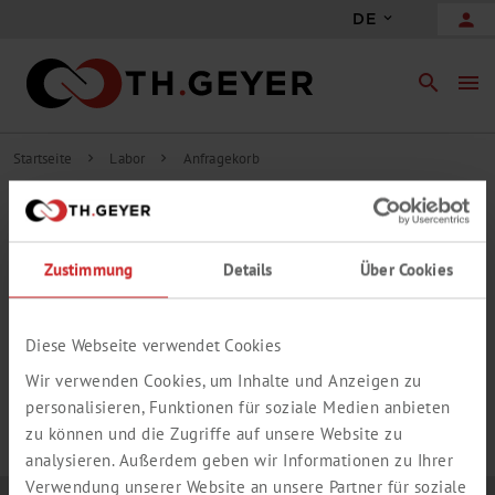
person
DE
search
menu
Startseite
Labor
Anfragekorb
chevron_right
chevron_right
INHALT ANFRAGEKORB
Zustimmung
Details
Über Cookies
add_circle_outline
Freie Anfrageposition hinzufügen
IHR ANFRAGEKORB IST LEER.
Diese Webseite verwendet Cookies
Wir verwenden Cookies, um Inhalte und Anzeigen zu
personalisieren, Funktionen für soziale Medien anbieten
zu können und die Zugriffe auf unsere Website zu
analysieren. Außerdem geben wir Informationen zu Ihrer
Verwendung unserer Website an unsere Partner für soziale