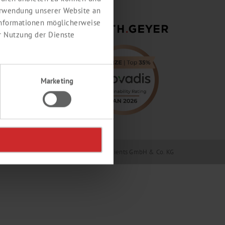
erwendung unserer Website an
 Informationen möglicherweise
r Nutzung der Dienste
Marketing
Geyer GmbH & Co. KG / Th. Geyer Ingredients GmbH & Co. KG