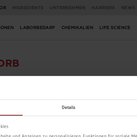
OR
INGREDIENTS
UNTERNEHMEN
KARRIERE
NEWS 
IONEN
LABORBEDARF
CHEMIKALIEN
LIFE SCIENCE
ORB
ER.
Details
kies
halte und Anzeigen zu personalisieren, Funktionen für soziale 