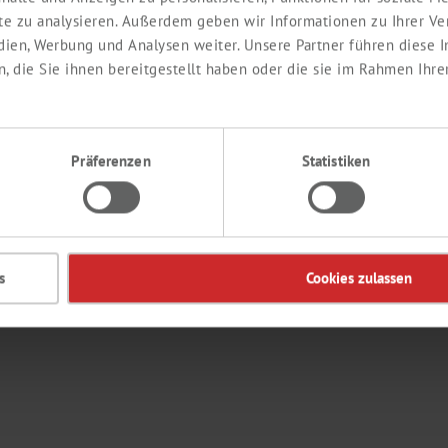
ite zu analysieren. Außerdem geben wir Informationen zu Ihrer V
edien, Werbung und Analysen weiter. Unsere Partner führen diese
EDIENTS
KONTAKT
 die Sie ihnen bereitgestellt haben oder die sie im Rahmen Ihre
Labor
Ingredients
Präferenzen
Statistiken
de
s
Cookies zulassen
© 2026 Th. 