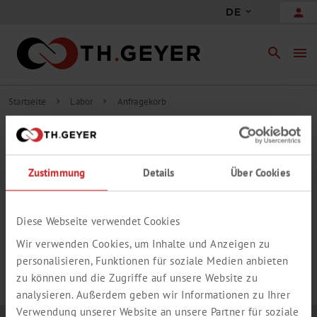
person
DE
search
menu
Startseite
Labor
Anfragekorb
chevron_right
chevron_right
INHALT ANFRAGEKORB
Zustimmung
Details
Über Cookies
add_circle_outline
Freie Anfrageposition hinzufügen
IHR ANFRAGEKORB IST LEER.
Diese Webseite verwendet Cookies
Wir verwenden Cookies, um Inhalte und Anzeigen zu
personalisieren, Funktionen für soziale Medien anbieten
zu können und die Zugriffe auf unsere Website zu
analysieren. Außerdem geben wir Informationen zu Ihrer
Verwendung unserer Website an unsere Partner für soziale