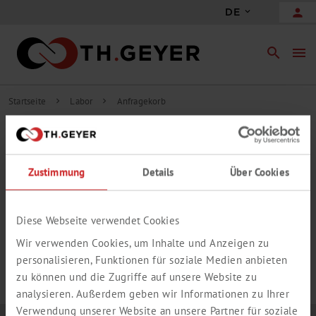
person
DE
search
menu
Startseite
Labor
Anfragekorb
chevron_right
chevron_right
INHALT ANFRAGEKORB
Zustimmung
Details
Über Cookies
add_circle_outline
Freie Anfrageposition hinzufügen
IHR ANFRAGEKORB IST LEER.
Diese Webseite verwendet Cookies
Wir verwenden Cookies, um Inhalte und Anzeigen zu
personalisieren, Funktionen für soziale Medien anbieten
zu können und die Zugriffe auf unsere Website zu
analysieren. Außerdem geben wir Informationen zu Ihrer
Verwendung unserer Website an unsere Partner für soziale