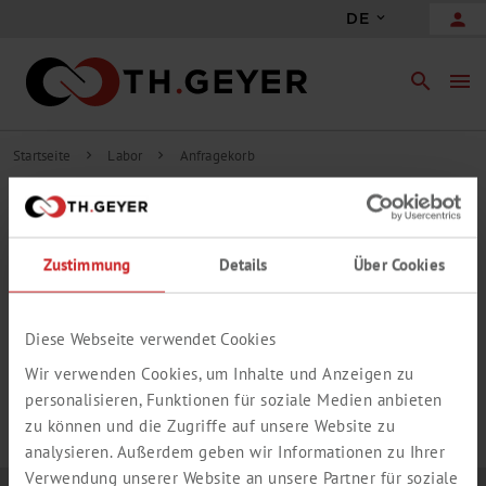
person
DE
search
menu
Startseite
Labor
Anfragekorb
chevron_right
chevron_right
INHALT ANFRAGEKORB
Zustimmung
Details
Über Cookies
add_circle_outline
Freie Anfrageposition hinzufügen
IHR ANFRAGEKORB IST LEER.
Diese Webseite verwendet Cookies
Wir verwenden Cookies, um Inhalte und Anzeigen zu
personalisieren, Funktionen für soziale Medien anbieten
zu können und die Zugriffe auf unsere Website zu
analysieren. Außerdem geben wir Informationen zu Ihrer
Verwendung unserer Website an unsere Partner für soziale