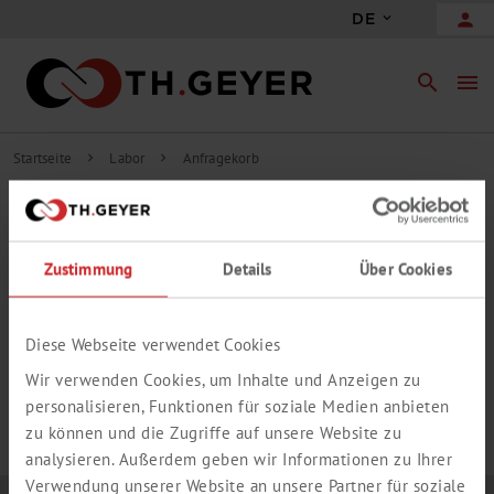
person
DE
search
menu
Startseite
Labor
Anfragekorb
chevron_right
chevron_right
INHALT ANFRAGEKORB
Zustimmung
Details
Über Cookies
add_circle_outline
Freie Anfrageposition hinzufügen
IHR ANFRAGEKORB IST LEER.
Diese Webseite verwendet Cookies
Wir verwenden Cookies, um Inhalte und Anzeigen zu
personalisieren, Funktionen für soziale Medien anbieten
zu können und die Zugriffe auf unsere Website zu
analysieren. Außerdem geben wir Informationen zu Ihrer
Verwendung unserer Website an unsere Partner für soziale