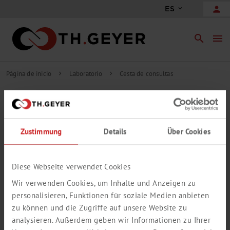
person
ES
search
menu
Página de inicio
Laboratorio
Cesta de consultas
chevron_right
chevron_right
CONTENIDO DE LA
CESTA DE CONSULTAS
Zustimmung
Details
Über Cookies
add_circle_outline
Añadir solicitud de posición libre
SU CESTA DE SOLICITUD ESTA
Diese Webseite verwendet Cookies
VACÍA.
Wir verwenden Cookies, um Inhalte und Anzeigen zu
personalisieren, Funktionen für soziale Medien anbieten
zu können und die Zugriffe auf unsere Website zu
analysieren. Außerdem geben wir Informationen zu Ihrer