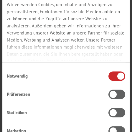
Wir verwenden Cookies, um Inhalte und Anzeigen zu
personalisieren, Funktionen für soziale Medien anbieten
zu können und die Zugriffe auf unsere Website zu
E-mail (company adress) *
analysieren. Außerdem geben wir Informationen zu Ihrer
Verwendung unserer Website an unsere Partner für soziale
Medien, Werbung und Analysen weiter. Unsere Partner
führen diese Informationen möglicherweise mit weiteren
Repeat e-mail *
Daten zusammen, die Sie ihnen bereitgestellt haben oder
die sie im Rahmen Ihrer Nutzung der Dienste gesammelt
haben.
Einwilligungsauswahl
Notwendig
Password *
Präferenzen
Repeat password *
Statistiken
Marketing
Your password must consist of min. 6 digits with alphabetic characters and