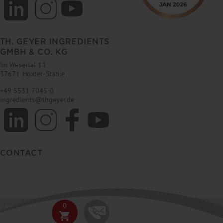
TH. GEYER INGREDIENTS
GMBH & CO. KG
Im Wesertal 11
37671 Höxter-Stahle
+49 5531 7045-0
ingredients
@
thgeyer.de
CONTACT
0
Imprint
GTC
Data privacy
E-News Ingredients
FAQ
shopping_cart
© 2026 Th. Geyer GmbH & Co. KG / Th. Geyer Ingredients GmbH & Co. KG