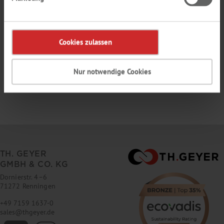
numbers. It must not contain your e-mail address.
Cookies zulassen
The fields marked with * are mandatory.
Nur notwendige Cookies
TH. GEYER
GMBH & CO. KG
Dornierstr. 4–6
71272 Renningen
+49 7159 1637-0
sales
@
thgeyer.de