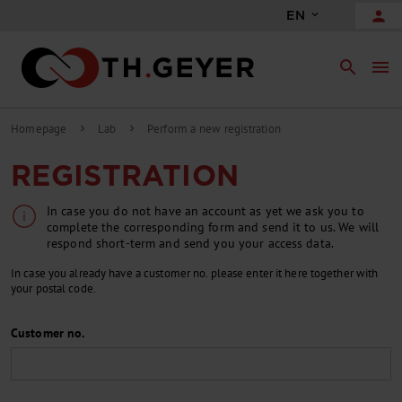
person
EN
search
menu
Homepage
Lab
Perform a new registration
chevron_right
chevron_right
REGISTRATION
In case you do not have an account as yet we ask you to
complete the corresponding form and send it to us. We will
respond short-term and send you your access data.
In case you already have a customer no. please enter it here together with
your postal code.
Customer no.