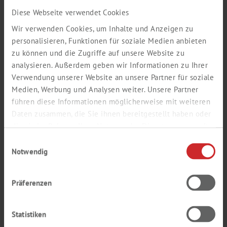
Nachname *
Diese Webseite verwendet Cookies
Wir verwenden Cookies, um Inhalte und Anzeigen zu
personalisieren, Funktionen für soziale Medien anbieten
zu können und die Zugriffe auf unsere Website zu
E-Mail (Firmen-Adresse) *
analysieren. Außerdem geben wir Informationen zu Ihrer
Verwendung unserer Website an unsere Partner für soziale
Medien, Werbung und Analysen weiter. Unsere Partner
führen diese Informationen möglicherweise mit weiteren
Wiederholung E-Mail *
Daten zusammen, die Sie ihnen bereitgestellt haben oder
die sie im Rahmen Ihrer Nutzung der Dienste gesammelt
haben.
Einwilligungsauswahl
Notwendig
Passwort *
Präferenzen
Wiederholung Passwort *
Statistiken