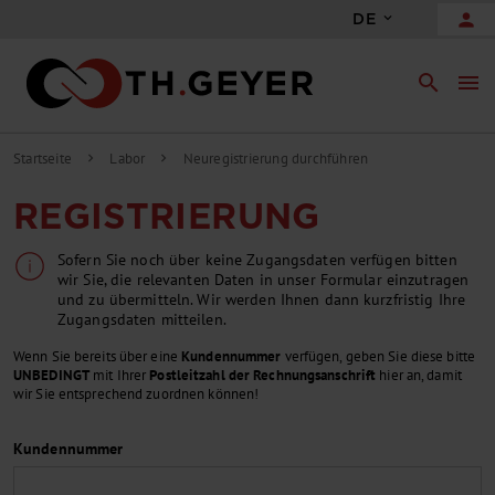
person
DE
search
menu
Startseite
Labor
Neuregistrierung durchführen
chevron_right
chevron_right
REGISTRIERUNG
Sofern Sie noch über keine Zugangsdaten verfügen bitten
wir Sie, die relevanten Daten in unser Formular einzutragen
und zu übermitteln. Wir werden Ihnen dann kurzfristig Ihre
Zugangsdaten mitteilen.
Wenn Sie bereits über eine
Kundennummer
verfügen, geben Sie diese bitte
UNBEDINGT
mit Ihrer
Postleitzahl der Rechnungsanschrift
hier an, damit
wir Sie entsprechend zuordnen können!
Kundennummer