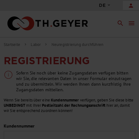
person
DE
search
menu
Startseite
Labor
Neuregistrierung durchführen
chevron_right
chevron_right
REGISTRIERUNG
Sofern Sie noch über keine Zugangsdaten verfügen bitten
wir Sie, die relevanten Daten in unser Formular einzutragen
und zu übermitteln. Wir werden Ihnen dann kurzfristig Ihre
Zugangsdaten mitteilen.
Wenn Sie bereits über eine
Kundennummer
verfügen, geben Sie diese bitte
UNBEDINGT
mit Ihrer
Postleitzahl der Rechnungsanschrift
hier an, damit
wir Sie entsprechend zuordnen können!
Kundennummer