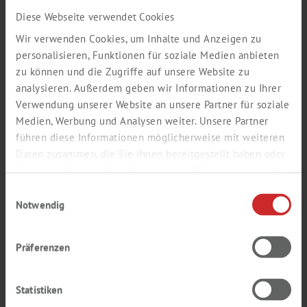
Nachname *
Diese Webseite verwendet Cookies
Wir verwenden Cookies, um Inhalte und Anzeigen zu
personalisieren, Funktionen für soziale Medien anbieten
zu können und die Zugriffe auf unsere Website zu
E-Mail (Firmen-Adresse) *
analysieren. Außerdem geben wir Informationen zu Ihrer
Verwendung unserer Website an unsere Partner für soziale
Medien, Werbung und Analysen weiter. Unsere Partner
führen diese Informationen möglicherweise mit weiteren
Wiederholung E-Mail *
Daten zusammen, die Sie ihnen bereitgestellt haben oder
die sie im Rahmen Ihrer Nutzung der Dienste gesammelt
haben.
Einwilligungsauswahl
Notwendig
Passwort *
Präferenzen
Wiederholung Passwort *
Statistiken