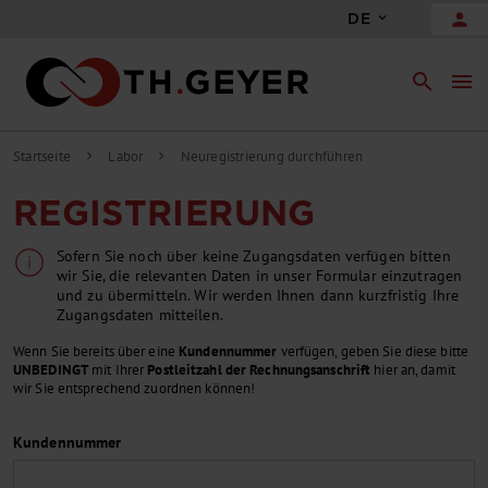
person
DE
search
menu
Startseite
Labor
Neuregistrierung durchführen
chevron_right
chevron_right
REGISTRIERUNG
Sofern Sie noch über keine Zugangsdaten verfügen bitten
wir Sie, die relevanten Daten in unser Formular einzutragen
und zu übermitteln. Wir werden Ihnen dann kurzfristig Ihre
Zugangsdaten mitteilen.
Wenn Sie bereits über eine
Kundennummer
verfügen, geben Sie diese bitte
UNBEDINGT
mit Ihrer
Postleitzahl der Rechnungsanschrift
hier an, damit
wir Sie entsprechend zuordnen können!
Kundennummer