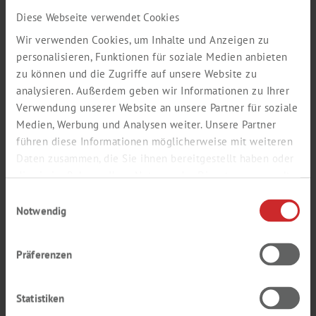
Nachname *
Diese Webseite verwendet Cookies
Wir verwenden Cookies, um Inhalte und Anzeigen zu
personalisieren, Funktionen für soziale Medien anbieten
zu können und die Zugriffe auf unsere Website zu
E-Mail (Firmen-Adresse) *
analysieren. Außerdem geben wir Informationen zu Ihrer
Verwendung unserer Website an unsere Partner für soziale
Medien, Werbung und Analysen weiter. Unsere Partner
führen diese Informationen möglicherweise mit weiteren
Wiederholung E-Mail *
Daten zusammen, die Sie ihnen bereitgestellt haben oder
die sie im Rahmen Ihrer Nutzung der Dienste gesammelt
haben.
Einwilligungsauswahl
Notwendig
Passwort *
Präferenzen
Wiederholung Passwort *
Statistiken