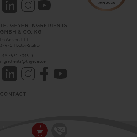
TH. GEYER INGREDIENTS
GMBH & CO. KG
Im Wesertal 11
37671 Höxter-Stahle
+49 5531 7045-0
ingredients
@
thgeyer.de
CONTACT
0
Imprint
GTC
Data privacy
E-News Ingredients
FAQ
shopping_cart
© 2026 Th. Geyer GmbH & Co. KG / Th. Geyer Ingredients GmbH & Co. KG