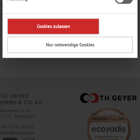
bogstaver som tal. Adgangskoden må ikke indeholde e-mail adresse.
Cookies zulassen
Felter mærket med * er obligatoriske.
Nur notwendige Cookies
TH. GEYER
GMBH & CO. KG
Dornierstr. 4–6
71272 Renningen
+49 7159 1637-0
sales
@
thgeyer.de