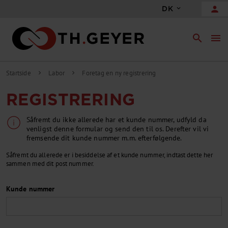
person
DK
search
menu
Startside
Labor
Foretag en ny registrering
chevron_right
chevron_right
REGISTRERING
Såfremt du ikke allerede har et kunde nummer, udfyld da
venligst denne formular og send den til os. Derefter vil vi
fremsende dit kunde nummer m.m. efterfølgende.
Såfremt du allerede er i besiddelse af et kunde nummer, indtast dette her
sammen med dit post nummer.
Kunde nummer