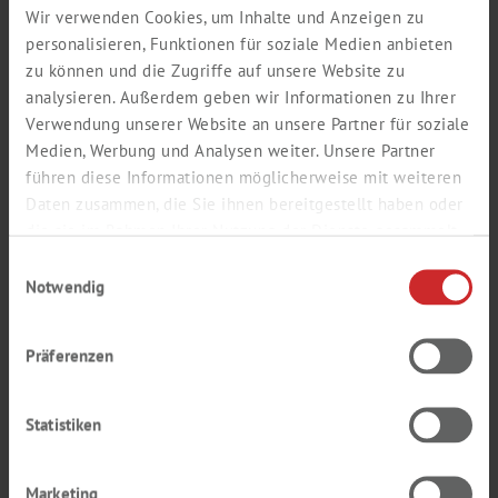
Wir verwenden Cookies, um Inhalte und Anzeigen zu
personalisieren, Funktionen für soziale Medien anbieten
zu können und die Zugriffe auf unsere Website zu
E-mail *
analysieren. Außerdem geben wir Informationen zu Ihrer
Verwendung unserer Website an unsere Partner für soziale
Medien, Werbung und Analysen weiter. Unsere Partner
führen diese Informationen möglicherweise mit weiteren
Gentag e-mail *
Daten zusammen, die Sie ihnen bereitgestellt haben oder
die sie im Rahmen Ihrer Nutzung der Dienste gesammelt
haben.
Einwilligungsauswahl
Notwendig
Adgangskode *
Präferenzen
Gentag adgangskode *
Statistiken
Marketing
Din adgangskode skal bestå af minimum 6 karakterer indeholdende såvel