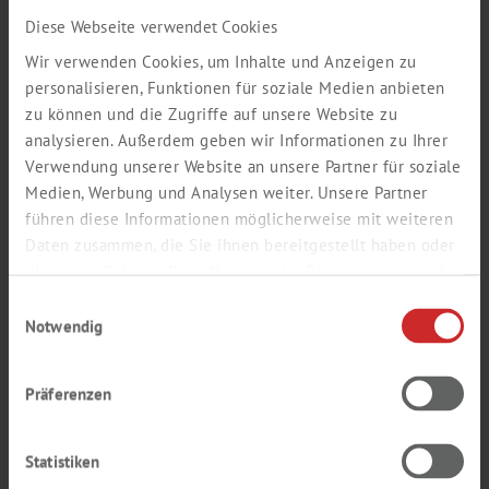
Nachname *
Diese Webseite verwendet Cookies
Wir verwenden Cookies, um Inhalte und Anzeigen zu
personalisieren, Funktionen für soziale Medien anbieten
zu können und die Zugriffe auf unsere Website zu
E-Mail (Firmen-Adresse) *
analysieren. Außerdem geben wir Informationen zu Ihrer
Verwendung unserer Website an unsere Partner für soziale
Medien, Werbung und Analysen weiter. Unsere Partner
führen diese Informationen möglicherweise mit weiteren
Wiederholung E-Mail *
Daten zusammen, die Sie ihnen bereitgestellt haben oder
die sie im Rahmen Ihrer Nutzung der Dienste gesammelt
haben.
Einwilligungsauswahl
Notwendig
Passwort *
Präferenzen
Wiederholung Passwort *
Statistiken