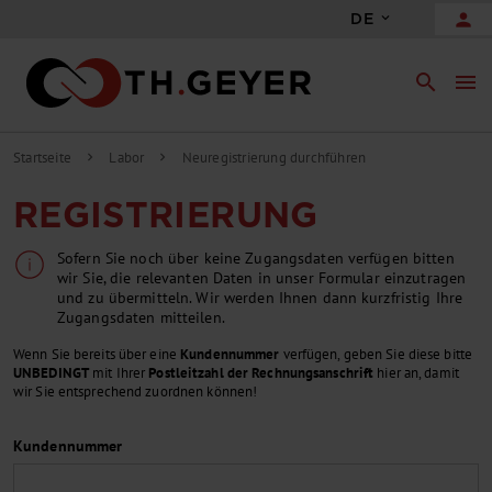
person
DE
search
menu
Startseite
Labor
Neuregistrierung durchführen
chevron_right
chevron_right
REGISTRIERUNG
Sofern Sie noch über keine Zugangsdaten verfügen bitten
wir Sie, die relevanten Daten in unser Formular einzutragen
und zu übermitteln. Wir werden Ihnen dann kurzfristig Ihre
Zugangsdaten mitteilen.
Wenn Sie bereits über eine
Kundennummer
verfügen, geben Sie diese bitte
UNBEDINGT
mit Ihrer
Postleitzahl der Rechnungsanschrift
hier an, damit
wir Sie entsprechend zuordnen können!
Kundennummer