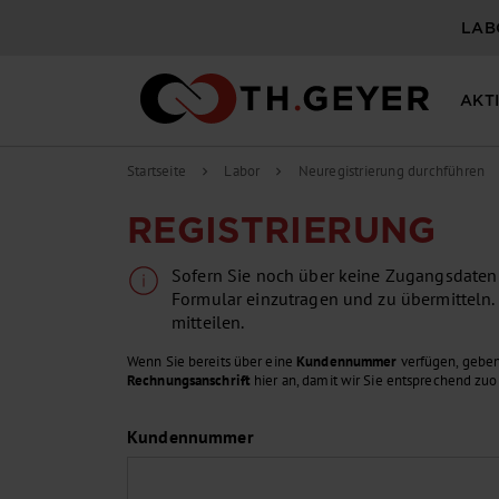
LAB
AKT
Startseite
Labor
Neuregistrierung durchführen
chevron_right
chevron_right
REGISTRIERUNG
Sofern Sie noch über keine Zugangsdaten v
Formular einzutragen und zu übermitteln.
mitteilen.
Wenn Sie bereits über eine
Kundennummer
verfügen, geben
Rechnungsanschrift
hier an, damit wir Sie entsprechend zu
Kundennummer