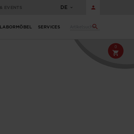
DE
person
& EVENTS
search
LABORMÖBEL
SERVICES
0
shopping_cart