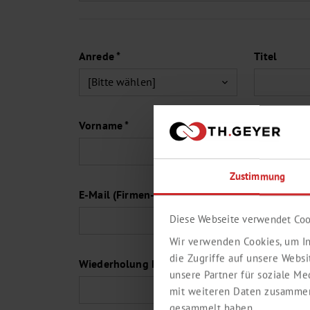
Anrede *
Titel
Vorname *
Zustimmung
E-Mail (Firmen-Adresse) *
Diese Webseite verwendet Coo
Wir verwenden Cookies, um In
die Zugriffe auf unsere Webs
Wiederholung E-Mail *
unsere Partner für soziale M
mit weiteren Daten zusammen,
gesammelt haben.