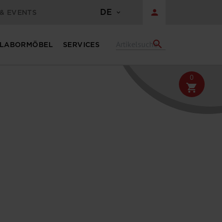
DE
person
& EVENTS
search
LABORMÖBEL
SERVICES
0
shopping_cart