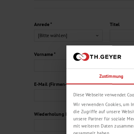
Anrede *
Titel
Vorname *
Zustimmung
E-Mail (Firmen-Adresse) *
Diese Webseite verwendet Coo
Wir verwenden Cookies, um In
die Zugriffe auf unsere Webs
Wiederholung E-Mail *
unsere Partner für soziale M
mit weiteren Daten zusammen,
gesammelt haben.