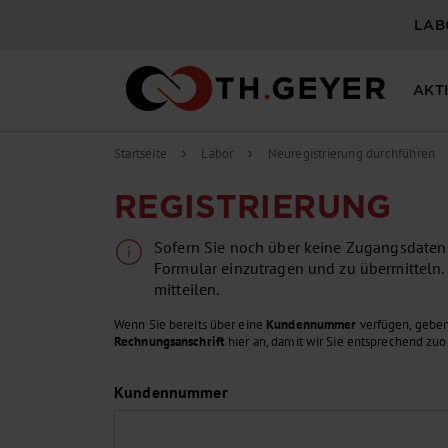
LAB
AKT
Startseite
Labor
Neuregistrierung durchführen
chevron_right
chevron_right
REGISTRIERUNG
Sofern Sie noch über keine Zugangsdaten v
Formular einzutragen und zu übermitteln.
mitteilen.
Wenn Sie bereits über eine
Kundennummer
verfügen, geben
Rechnungsanschrift
hier an, damit wir Sie entsprechend zu
Kundennummer