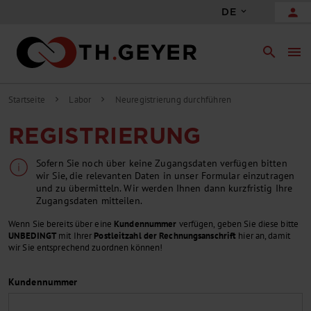
person
DE
search
menu
Startseite
Labor
Neuregistrierung durchführen
chevron_right
chevron_right
REGISTRIERUNG
Sofern Sie noch über keine Zugangsdaten verfügen bitten
wir Sie, die relevanten Daten in unser Formular einzutragen
und zu übermitteln. Wir werden Ihnen dann kurzfristig Ihre
Zugangsdaten mitteilen.
Wenn Sie bereits über eine
Kundennummer
verfügen, geben Sie diese bitte
UNBEDINGT
mit Ihrer
Postleitzahl der Rechnungsanschrift
hier an, damit
wir Sie entsprechend zuordnen können!
Kundennummer