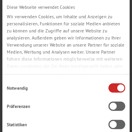
Nachname *
Diese Webseite verwendet Cookies
Wir verwenden Cookies, um Inhalte und Anzeigen zu
personalisieren, Funktionen für soziale Medien anbieten
zu können und die Zugriffe auf unsere Website zu
E-Mail (Firmen-Adresse) *
analysieren. Außerdem geben wir Informationen zu Ihrer
Verwendung unserer Website an unsere Partner für soziale
Medien, Werbung und Analysen weiter. Unsere Partner
führen diese Informationen möglicherweise mit weiteren
Wiederholung E-Mail *
Daten zusammen, die Sie ihnen bereitgestellt haben oder
die sie im Rahmen Ihrer Nutzung der Dienste gesammelt
haben.
Einwilligungsauswahl
Notwendig
Passwort *
Präferenzen
Wiederholung Passwort *
Statistiken