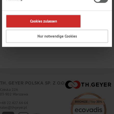
Twoje hasło musi składać się z min. 6 znaków: litery oraz cyfry. Nie może
zawierać Twojego adresu e-mail.
Cookies zulassen
Pola oznaczone * są obowiązkowe.
Nur notwendige Cookies
TH. GEYER POLSKA SP. Z O.O.
Czeska 22A
03-902 Warszawa
+48 22 427 64 64
sales
@
thgeyer.pl