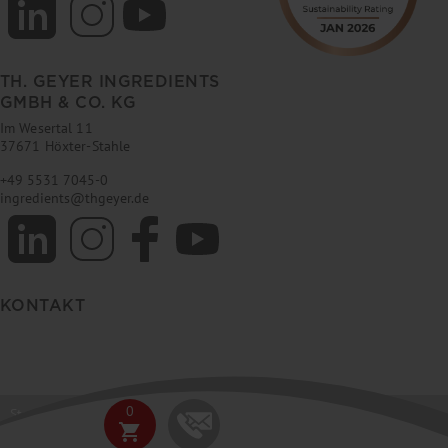
TH. GEYER INGREDIENTS
GMBH & CO. KG
Im Wesertal 11
37671 Höxter-Stahle
+49 5531 7045-0
ingredients
@
thgeyer.de
KONTAKT
0
Stopka redakcyjna
OWH
Polityka prywatności
FAQ
shopping_cart
© 2026 Th. Geyer GmbH & Co. KG / Th. Geyer Ingredients GmbH & Co. KG