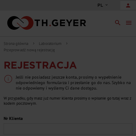
person
PL
search
menu
Strona główna
Laboratorium
chevron_right
chevron_right
Przeprowadź nową rejestrację
REJESTRACJA
Jeśli nie posiadasz jeszcze konta, prosimy o wypełnienie
odpowiedniego formularza i przesłanie go do nas. Szybko na
nie odpowiemy i wyślemy Ci dane dostępu.
W przypadku, gdy masz już numer klienta prosimy o wpisanie go tutaj wraz z
kodem pocztowym.
Nr Klienta