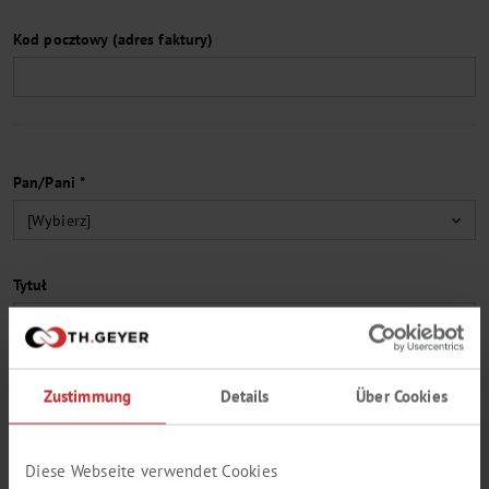
Kod pocztowy (adres faktury)
Pan/Pani *
Tytuł
Imię *
Zustimmung
Details
Über Cookies
Diese Webseite verwendet Cookies