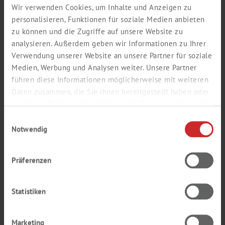
Nazwisko *
Wir verwenden Cookies, um Inhalte und Anzeigen zu
personalisieren, Funktionen für soziale Medien anbieten
zu können und die Zugriffe auf unsere Website zu
analysieren. Außerdem geben wir Informationen zu Ihrer
Email *
Verwendung unserer Website an unsere Partner für soziale
Medien, Werbung und Analysen weiter. Unsere Partner
führen diese Informationen möglicherweise mit weiteren
Daten zusammen, die Sie ihnen bereitgestellt haben oder
Powtórz e-mail *
die sie im Rahmen Ihrer Nutzung der Dienste gesammelt
haben.
Einwilligungsauswahl
Notwendig
Hasło *
Präferenzen
Powtórz hasło *
Statistiken
Marketing