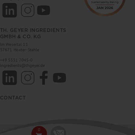
TH. GEYER INGREDIENTS
GMBH & CO. KG
Im Wesertal 11
37671 Höxter-Stahle
+49 5531 7045-0
ingredients
@
thgeyer.de
CONTACT
0
Imprint
GTC
Data privacy
E-News Ingredients
FAQ