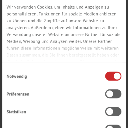
Wir verwenden Cookies, um Inhalte und Anzeigen zu
personalisieren, Funktionen für soziale Medien anbieten
zu können und die Zugriffe auf unsere Website zu
Correo electrónico *
analysieren. Außerdem geben wir Informationen zu Ihrer
Verwendung unserer Website an unsere Partner für soziale
Medien, Werbung und Analysen weiter. Unsere Partner
führen diese Informationen möglicherweise mit weiteren
Repita su correo electrónico *
Daten zusammen, die Sie ihnen bereitgestellt haben oder
die sie im Rahmen Ihrer Nutzung der Dienste gesammelt
haben.
Einwilligungsauswahl
Contraseña *
Notwendig
Präferenzen
Repita su contraseña *
Statistiken
Su contraseña debe tener al menos 6 caracteres y debe contener letras y