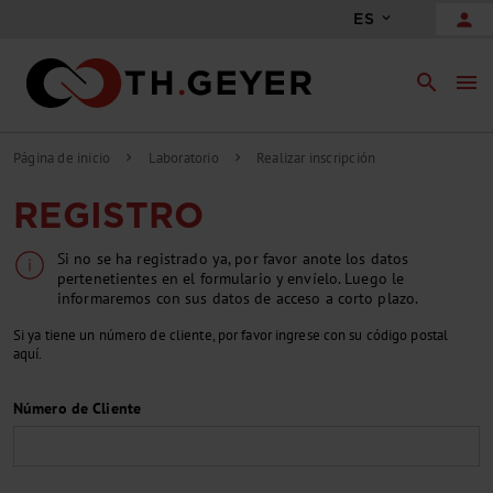
person
ES
search
menu
Página de inicio
Laboratorio
Realizar inscripción
chevron_right
chevron_right
REGISTRO
Si no se ha registrado ya, por favor anote los datos
pertenetientes en el formulario y envíelo. Luego le
informaremos con sus datos de acceso a corto plazo.
Si ya tiene un número de cliente, por favor ingrese con su código postal
aquí.
Número de Cliente