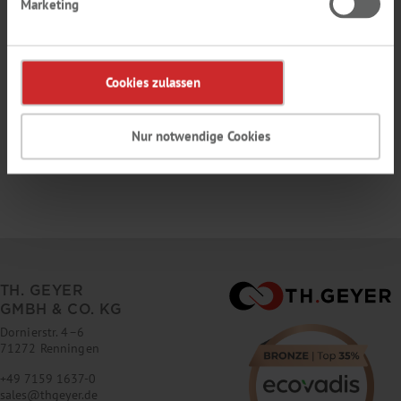
Marketing
números. La contraseña no puede contener la dirección del correo
electrónico.
Cookies zulassen
Los campos marcados con * son campos obligatorios.
Nur notwendige Cookies
TH. GEYER
GMBH & CO. KG
Dornierstr. 4–6
71272 Renningen
+49 7159 1637-0
sales
@
thgeyer.de