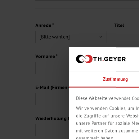
Anrede *
Titel
Vorname *
Zustimmung
E-Mail (Firmen-Adresse) *
Diese Webseite verwendet Coo
Wir verwenden Cookies, um In
die Zugriffe auf unsere Webs
Wiederholung E-Mail *
unsere Partner für soziale M
mit weiteren Daten zusammen,
gesammelt haben.