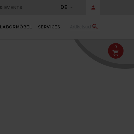
DE
person
& EVENTS
search
LABORMÖBEL
SERVICES
0
shopping_cart