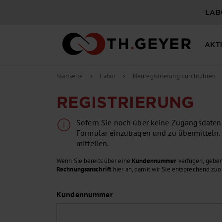
LAB
AKT
Startseite
Labor
Neuregistrierung durchführen
chevron_right
chevron_right
REGISTRIERUNG
Sofern Sie noch über keine Zugangsdaten v
Formular einzutragen und zu übermitteln.
mitteilen.
Wenn Sie bereits über eine
Kundennummer
verfügen, geben
Rechnungsanschrift
hier an, damit wir Sie entsprechend zu
Kundennummer