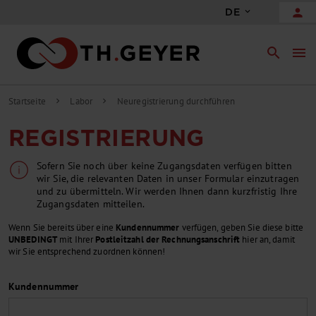
person
DE
search
menu
Startseite
Labor
Neuregistrierung durchführen
chevron_right
chevron_right
REGISTRIERUNG
Sofern Sie noch über keine Zugangsdaten verfügen bitten
wir Sie, die relevanten Daten in unser Formular einzutragen
und zu übermitteln. Wir werden Ihnen dann kurzfristig Ihre
Zugangsdaten mitteilen.
Wenn Sie bereits über eine
Kundennummer
verfügen, geben Sie diese bitte
UNBEDINGT
mit Ihrer
Postleitzahl der Rechnungsanschrift
hier an, damit
wir Sie entsprechend zuordnen können!
Kundennummer