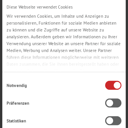
Nachname *
Diese Webseite verwendet Cookies
Wir verwenden Cookies, um Inhalte und Anzeigen zu
personalisieren, Funktionen für soziale Medien anbieten
zu können und die Zugriffe auf unsere Website zu
E-Mail (Firmen-Adresse) *
analysieren. Außerdem geben wir Informationen zu Ihrer
Verwendung unserer Website an unsere Partner für soziale
Medien, Werbung und Analysen weiter. Unsere Partner
führen diese Informationen möglicherweise mit weiteren
Wiederholung E-Mail *
Daten zusammen, die Sie ihnen bereitgestellt haben oder
die sie im Rahmen Ihrer Nutzung der Dienste gesammelt
haben.
Einwilligungsauswahl
Notwendig
Passwort *
Präferenzen
Wiederholung Passwort *
Statistiken