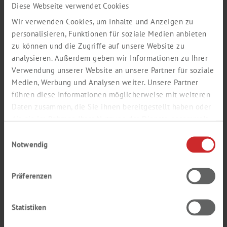
Diese Webseite verwendet Cookies
Nom de famille *
Wir verwenden Cookies, um Inhalte und Anzeigen zu
personalisieren, Funktionen für soziale Medien anbieten
zu können und die Zugriffe auf unsere Website zu
analysieren. Außerdem geben wir Informationen zu Ihrer
e-mail *
Verwendung unserer Website an unsere Partner für soziale
Medien, Werbung und Analysen weiter. Unsere Partner
führen diese Informationen möglicherweise mit weiteren
Daten zusammen, die Sie ihnen bereitgestellt haben oder
Confirmation Adresse e-mail *
die sie im Rahmen Ihrer Nutzung der Dienste gesammelt
haben.
Einwilligungsauswahl
Notwendig
Mot de passe *
Präferenzen
Statistiken
Confirmation Mot de passe *