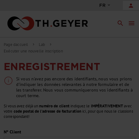
person
FR
search
menu
Page daccueil
Lab
chevron_right
chevron_right
Exécuter une nouvelle inscription
ENREGISTREMENT
Si vous n'avez pas encore des identifiants, nous vous prions
d'indiquer les données relevantes à notre formulaire et de
les transferer. Nous vous communiquerons vos identifiants à
court terme.
Si vous avez déjà un
numéro de client
indiquez le
IMPÉRATIVEMENT
avec
votre
code postal de l'adresse de facturation
ici, pour que nous le classions
correspondant!
Nº Client