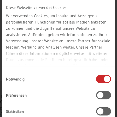
Diese Webseite verwendet Cookies
Wir verwenden Cookies, um Inhalte und Anzeigen zu
personalisieren, Funktionen für soziale Medien anbieten
zu können und die Zugriffe auf unsere Website zu
analysieren. Außerdem geben wir Informationen zu Ihrer
Verwendung unserer Website an unsere Partner für soziale
Medien, Werbung und Analysen weiter. Unsere Partner
führen diese Informationen möglicherweise mit weiteren
Daten zusammen, die Sie ihnen bereitgestellt haben oder
die sie im Rahmen Ihrer Nutzung der Dienste gesammelt
haben.
Einwilligungsauswahl
Notwendig
Präferenzen
TH. GEYER
GMBH & CO. KG
Dornierstr. 4–6
Statistiken
71272 Renningen