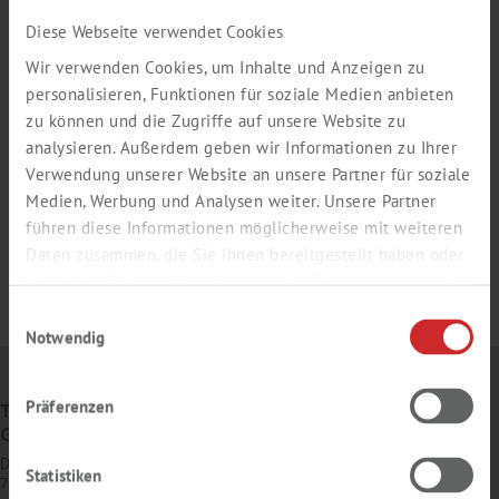
Diese Webseite verwendet Cookies
Wir verwenden Cookies, um Inhalte und Anzeigen zu
personalisieren, Funktionen für soziale Medien anbieten
zu können und die Zugriffe auf unsere Website zu
analysieren. Außerdem geben wir Informationen zu Ihrer
Verwendung unserer Website an unsere Partner für soziale
Medien, Werbung und Analysen weiter. Unsere Partner
führen diese Informationen möglicherweise mit weiteren
Daten zusammen, die Sie ihnen bereitgestellt haben oder
die sie im Rahmen Ihrer Nutzung der Dienste gesammelt
haben.
Einwilligungsauswahl
Notwendig
Präferenzen
TH. GEYER
GMBH & CO. KG
Dornierstr. 4–6
Statistiken
71272 Renningen