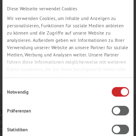
Diese Webseite verwendet Cookies
Wir verwenden Cookies, um Inhalte und Anzeigen zu
personalisieren, Funktionen für soziale Medien anbieten
zu können und die Zugriffe auf unsere Website zu
analysieren. Außerdem geben wir Informationen zu Ihrer
Verwendung unserer Website an unsere Partner für soziale
Medien, Werbung und Analysen weiter. Unsere Partner
führen diese Informationen möglicherweise mit weiteren
Daten zusammen, die Sie ihnen bereitgestellt haben oder
die sie im Rahmen Ihrer Nutzung der Dienste gesammelt
haben.
Einwilligungsauswahl
Notwendig
Präferenzen
TH. GEYER
GMBH & CO. KG
Dornierstr. 4–6
Statistiken
71272 Renningen