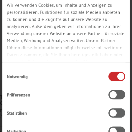
Wir verwenden Cookies, um Inhalte und Anzeigen zu
personalisieren, Funktionen für soziale Medien anbieten
zu können und die Zugriffe auf unsere Website zu
analysieren. Außerdem geben wir Informationen zu Ihrer
Verwendung unserer Website an unsere Partner für soziale
Medien, Werbung und Analysen weiter. Unsere Partner
führen diese Informationen möglicherweise mit weiteren
Daten zusammen, die Sie ihnen bereitgestellt haben oder
die sie im Rahmen Ihrer Nutzung der Dienste gesammelt
haben.
Einwilligungsauswahl
Notwendig
Präferenzen
TH. GEYER
GMBH & CO. KG
Dornierstr. 4–6
Statistiken
71272 Renningen
+49 7159 1637-0
Marketing
sales
@
thgeyer.de