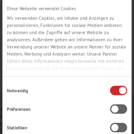
Diese Webseite verwendet Cookies
Wir verwenden Cookies, um Inhalte und Anzeigen zu
personalisieren, Funktionen für soziale Medien anbieten
zu können und die Zugriffe auf unsere Website zu
analysieren. Außerdem geben wir Informationen zu Ihrer
Verwendung unserer Website an unsere Partner für soziale
Medien, Werbung und Analysen weiter. Unsere Partner
führen diese Informationen möglicherweise mit weiteren
Daten zusammen, die Sie ihnen bereitgestellt haben oder
die sie im Rahmen Ihrer Nutzung der Dienste gesammelt
haben.
Einwilligungsauswahl
Notwendig
Präferenzen
TH. GEYER
GMBH & CO. KG
Dornierstr. 4–6
Statistiken
71272 Renningen